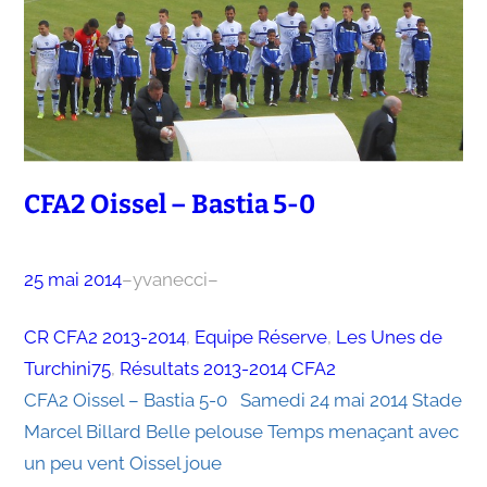
CFA2 Oissel – Bastia 5-0
25 mai 2014
–
yvanecci
–
CR CFA2 2013-2014
, 
Equipe Réserve
, 
Les Unes de
Turchini75
, 
Résultats 2013-2014 CFA2
CFA2 Oissel – Bastia 5-0 Samedi 24 mai 2014 Stade
Marcel Billard Belle pelouse Temps menaçant avec
un peu vent Oissel joue