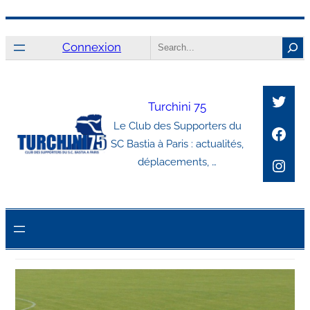
Aller
Search
au
Connexion
contenu
Twitt
Turchini 75
Le Club des Supporters du
Face
SC Bastia à Paris : actualités,
Inst
déplacements, …