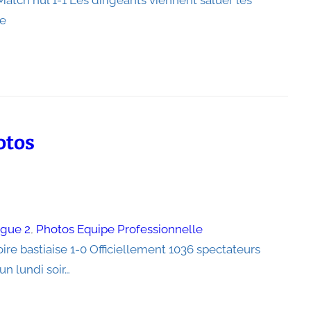
atch nul 1-1 Les dirigeants viennent saluer les
te
otos
igue 2
, 
Photos Equipe Professionnelle
ire bastiaise 1-0 Officiellement 1036 spectateurs
n lundi soir…