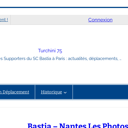
Connexion
nt !
Turchini 75
s Supporters du SC Bastia à Paris : actualités, déplacements, …
n Déplacement
Historique
Bastia – Nantes Les Photo