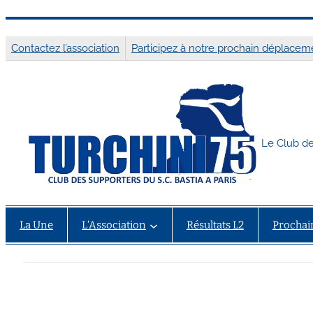
Aller
au
Contactez l’association
Participez à notre prochain déplaceme
contenu
Le Club de
La Une
L’Association
Résultats L2
Prochai