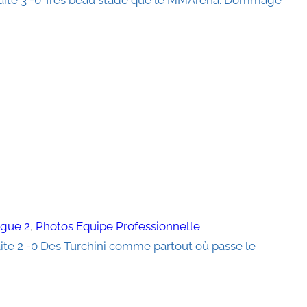
faite 3 -0 Très beau stade que le MMArena. Dommage
igue 2
, 
Photos Equipe Professionnelle
aite 2 -0 Des Turchini comme partout où passe le