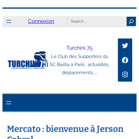
Aller
Search
au
Connexion
contenu
Twitt
Turchini 75
Le Club des Supporters du
Face
SC Bastia à Paris : actualités,
Inst
déplacements, …
Mercato : bienvenue à Jerson