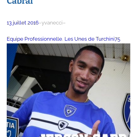
Cabral
13 juillet 2016
–
yvanecci
–
Equipe Professionnelle
, 
Les Unes de Turchini75