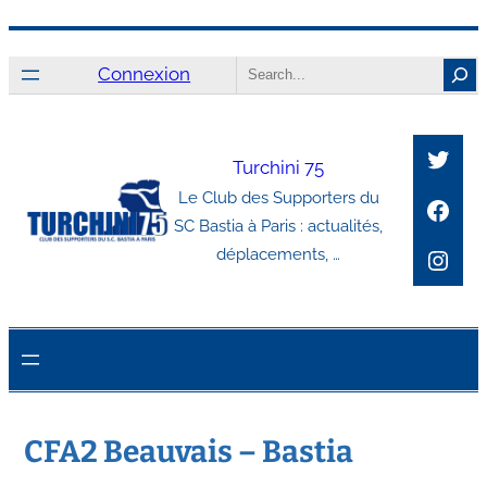
Aller
Search
au
Connexion
contenu
Twitt
Turchini 75
Le Club des Supporters du
Face
SC Bastia à Paris : actualités,
Inst
déplacements, …
CFA2 Beauvais – Bastia