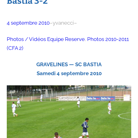
Bastia 3-2
4 septembre 2010
–
yvanecci
–
Photos / Vidéos Equipe Reserve
, 
Photos 2010-2011
(CFA 2)
GRAVELINES — SC BASTIA
Samedi 4 septembre 2010