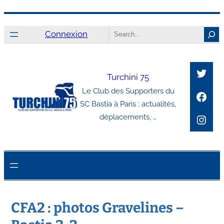
Aller
Search
au
Connexion
contenu
Twitt
Turchini 75
Le Club des Supporters du
Face
SC Bastia à Paris : actualités,
Inst
déplacements, …
CFA2 : photos Gravelines –